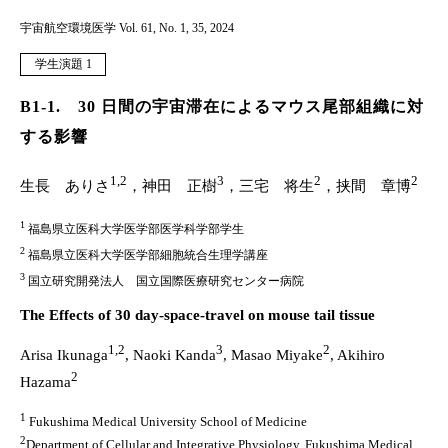
宇宙航空環境医学 Vol. 61, No. 1, 35, 2024
学生演題 1
B1-1. 30 日間の宇宙滞在によるマウス尾部組織に対
する影響
1,2
3
2
2
生長 ありさ
，神田 正樹
，三宅 将生
，挟間 章博
1
福島県立医科大学医学部医学科学部学生
2
福島県立医科大学医学部細胞統合生理学講座
3
国立研究開発法人 国立国際医療研究センター病院
The Effects of 30 day-space-travel on mouse tail tissue
1,2
3
2
Arisa Ikunaga
, Naoki Kanda
, Masao Miyake
, Akihiro
2
Hazama
1
Fukushima Medical University School of Medicine
2
Department of Cellular and Integrative Physiology, Fukushima Medical