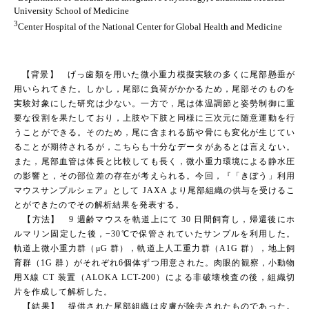
University School of Medicine
3
Center Hospital of the National Center for Global Health and Medicine
【背景】 げっ歯類を用いた微小重力模擬実験の多くに尾部懸垂が
用いられてきた。しかし，尾部に負荷がかかるため，尾部そのものを
実験対象にした研究は少ない。一方で，尾は体温調節と姿勢制御に重
要な役割を果たしており，上肢や下肢と同様に三次元に随意運動を行
うことができる。そのため，尾に含まれる筋や骨にも変化が生じてい
ることが期待されるが，こちらも十分なデータがあるとは言えない。
また，尾部血管は体長と比較しても長く，微小重力環境による静水圧
の影響と，その部位差の存在が考えられる。今回，『「きぼう」利用
マウスサンプルシェア』として JAXA より尾部組織の供与を受けるこ
とができたのでその解析結果を発表する。
【方法】 9 週齢マウスを軌道上にて 30 日間飼育し，帰還後にホ
ルマリン固定した後，−30℃で保管されていたサンプルを利用した。
軌道上微小重力群（μG 群），軌道上人工重力群（A1G 群），地上飼
育群（1G 群）がそれぞれ6個体ずつ用意された。肉眼的観察，小動物
用X線 CT 装置（ALOKA LCT-200）による非破壊検査の後，組織切
片を作成して解析した。
【結果】 提供された尾部組織は皮膚が除去されたものであった。