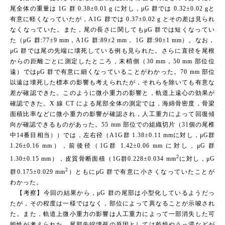
尾全体の重量は 1G 群 0.38±0.01 g に対し，μG 群では 0.32±0.02 gと
有意に軽くなっていたが，A1G 群では 0.37±0.02 g とその差は見られ
なくなっていた。また，尾の長さに関してもμG 群では短くなってい
た（μG 群:77±9 mm，A1G 群:89±2 mm， 1G 群:90±1 mm）。なお，
μG 群では尾の先端に壊死している例も見られた。さらに直径を尾根
からの距離ごとに測定したところ，末梢側（30 mm，50 mm 部位位
遠）ではμG 群で有意に細くなっていることがわかった。70 mm 部位
以遠は壊死した標本の影響も考えられたが，それらを除いても有意な
差が確認できた。このように微小重力の影響と，軌道上遠心の効果が
確認できた。X 線 CT による尾部全体の測定では，海綿骨密度，骨梁
面積比率などに微小重力の影響が確認され，人工重力によって回復傾
向が確認できるものがあった。55 mm 部位での組織切片（31個の尾椎
中14番目相当））では，左右径（A1G群 1.38±0.11 mmに対し，μG群
1.26±0.16 mm），前後径（1G群 1.42±0.06 mm に対し，μG 群
2
1.30±0.15 mm），皮質骨断面積（1G群0.228±0.034 mm
に対し，μG
2
群0.175±0.029 mm
）ともにμG 群で有意に小さくなっていたことが
わかった。
【考察】今回の結果から，μG 群の尾部は小型化しているようだっ
たが，その程度は一様ではなく，部位によって異なることが示唆され
た。また，軌道上微小重力の影響は人工重力によって一部消失した可
能性が考えられた。尾部先端壊死の原因としては乾燥やうっ滞などが