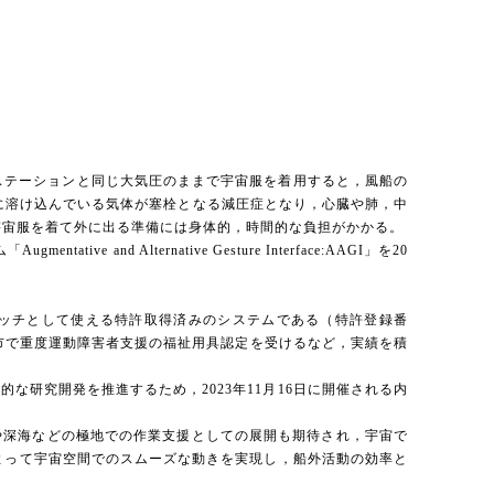
ステーションと同じ大気圧のままで宇宙服を着用すると，風船の
内に溶け込んでいる気体が塞栓となる減圧症となり，心臓や肺，中
宇宙服を着て外に出る準備には身体的，時間的な負担がかかる。
Alternative Gesture Interface:AAGI」を20
ッチとして使える特許取得済みのシステムである（特許登録番
崎市で重度運動障害者支援の福祉用具認定を受けるなど，実績を積
研究開発を推進するため，2023年11月16日に開催される内
や深海などの極地での作業支援としての展開も期待され，宇宙で
よって宇宙空間でのスムーズな動きを実現し，船外活動の効率と