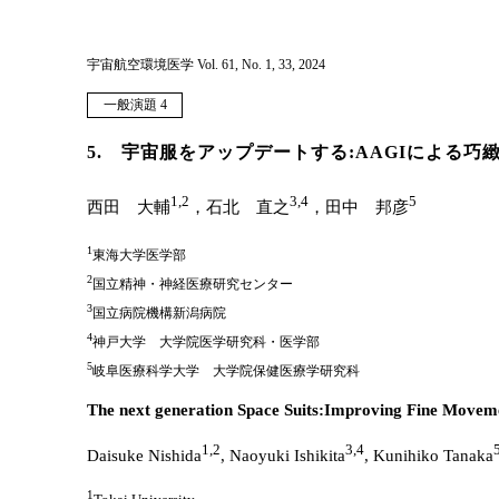
宇宙航空環境医学 Vol. 61, No. 1, 33, 2024
一般演題 4
5. 宇宙服をアップデートする:AAGIによる
1,2
3,4
5
西田 大輔
，石北 直之
，田中 邦彦
1
東海大学医学部
2
国立精神・神経医療研究センター
3
国立病院機構新潟病院
4
神戸大学 大学院医学研究科・医学部
5
岐阜医療科学大学 大学院保健医療学研究科
The next generation Space Suits:Improving Fine Movem
1,2
3,4
Daisuke Nishida
, Naoyuki Ishikita
, Kunihiko Tanaka
1