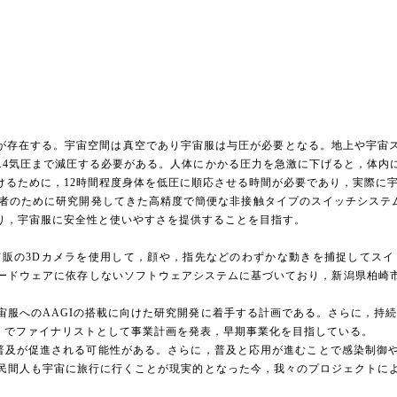
が存在する。宇宙空間は真空であり宇宙服は与圧が必要となる。地上や宇宙
-0.4気圧まで減圧する必要がある。人体にかかる圧力を急激に下げると，体
けるために，12時間程度身体を低圧に順応させる時間が必要であり，実際に
発してきた高精度で簡便な非接触タイプのスイッチシステム「Augmentative and 
り，宇宙服に安全性と使いやすさを提供することを目指す。
販の3Dカメラを使用して，顔や，指先などのわずかな動きを捕捉してスイ
と，ハードウェアに依存しないソフトウェアシステムに基づいており，新潟県柏
へのAAGIの搭載に向けた研究開発に着手する計画である。さらに，持続的な
2023」でファイナリストとして事業計画を発表，早期事業化を目指している。
普及が促進される可能性がある。さらに，普及と応用が進むことで感染制御
民間人も宇宙に旅行に行くことが現実的となった今，我々のプロジェクトに