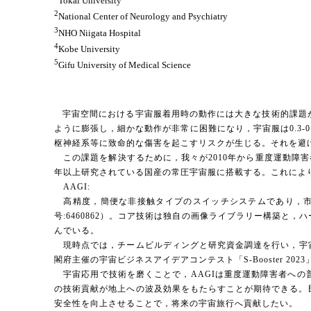
Tokai University
2
National Center of Neurology and Psychiatry
3
NHO Niigata Hospital
4
Kobe University
5
Gifu University of Medical Science
宇宙空間における宇宙服着用時の動作には大きな技術的課題
ように膨張し，細かな動作が非常に困難になり，宇宙服は0.3
枢神経系等に致命的な傷害を起こすリスクが生じる。それを避
この課題を解決するために，我々が2010年から重度運動障害者のために研究開
年以上研究されている国産の常圧宇宙服に搭載する。これによ
AAGI:
高精度，簡便な非接触タイプのスイッチシステムであり，市
号:6460862）。コア技術は独自の画像ライブラリー構築
んでいる。
現時点では，チームビルディングと研究資金調達を行い，宇宙服
閣府主催の宇宙ビジネスアイデアコンテスト「S-Booster 
宇宙応用で技術を磨くことで，AAGIは重度運動障害者への
の技術貢献が地上への波及効果をもたらすことが期待できる。
安全性を向上させることで，将来の宇宙旅行へ貢献したい。