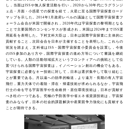
し，当面はISSや無人探査活動を行い，2020から30年代にラグランジ
ェ点・月面・小惑星での探査を経て，火星に至る国際宇宙探査ロード
マップを示した。2014年1月政府レベルの議論として国際宇宙探査フ
ォーラム会合が米国で開催され，2020年代は宇宙探査の黎明期となる
ことで主要国間のコンセンサスが形成され，米国は2024年までISS運
用延長を表明した。下村文科大臣は，日本は国際宇宙探査に主体的に
貢献すること，次回会合を日本が主催することを表明した。これらの
状況を踏まえ，文科省はISS・国際宇宙探査小委員会を設置し，今後
のISS参加のあり方や，国際宇宙探査の進め方等について審議を継続
している。人類の活動領域拡大というフロンティアへの挑戦として位
置づけられる国際宇宙探査は，イノベーション創出の機会でもある。
宇宙探査に必要なキー技術に対して，日本は選択集中して取り組むこ
とが重要である。月以遠への効率的輸送，より遠方・長期の有人宇宙
飛行，重力天体での着陸・滞在・帰還技術が求められるなか，宇宙飛
行士の命を守る宇宙医学や生命維持・居住環境技術は，日本が貢献す
べき柱の一つである。究極の予防医学や省エネ省資源技術は，宇宙探
査のみならず，日本の社会的課題解決や産業競争力強化にも貢献する
ことが期待できる。