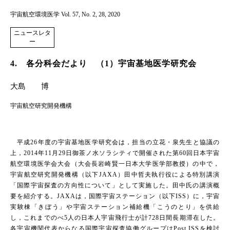
宇宙航空環境医学 Vol. 57, No. 2, 28, 2020
ニュースレタ
ー
4. 各分科会だより （1）宇宙基地医学研究会
大島 博
宇宙航空研究開発機構
平成26年度の宇宙基地医学研究会は，担当の立花・泉先生と協議の
上，2014年11月29日御茶ノ水ソラシティで開催された第60回日本宇宙
航空環境医学会大会（大会長岩崎賢一日本大学医学部教授）の中で，
宇宙航空研究開発機構（以下JAXA）田中哲夫執行役による特別講演
「国際宇宙探査の方向性について」として実施した。田中氏の講演概
要を紹介する。JAXAは，国際宇宙ステーション（以下ISS）に，宇宙
実験棟「きぼう」や宇宙ステーション補給機「こうのとり」を供給
し，これまでのべ5人の日本人宇宙飛行士が計728日間長期滞在した。
各宇宙機関代表からなる国際宇宙探査協働グループはPost ISSを検討