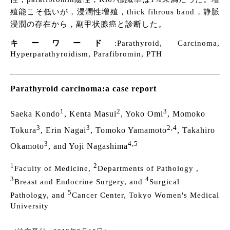
殖能こそ低いが，浸潤性増殖，thick fibrous band，静脈
浸潤の存在から，副甲状腺癌と診断した。
キーワード
:Parathyroid, Carcinoma,
Hyperparathyroidism, Parafibromin, PTH
Parathyroid carcinoma:a case report
1
2
3
Saeka Kondo
, Kenta Masui
, Yoko Omi
, Momoko
3
3
2,4
Tokura
, Erin Nagai
, Tomoko Yamamoto
, Takahiro
3
4,5
Okamoto
, and Yoji Nagashima
1
2
Faculty of Medicine,
Departments of Pathology ,
3
4
Breast and Endocrine Surgery, and
Surgical
5
Pathology, and
Cancer Center, Tokyo Women's Medical
University