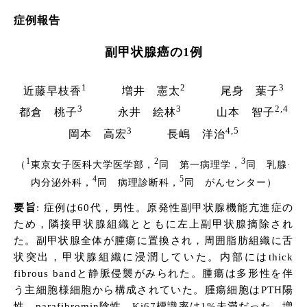
症例報告
副甲状腺癌の1例
1
2
3
近藤早枝香
増井 憲太
尾身 葉子
3
3
2,4
都倉 桃子
永井 絵林
山本 智子
3
4,5
岡本 高宏
長嶋 洋治
1
2
3
（
東京女子医科大学医学部，
同 第一病理学，
同 乳腺·
4
5
内分泌外科，
同 病理診断科，
同 がんセンター）
要旨
: 症例は60代，男性。原発性副甲状腺機能亢進症の
ため，隣接甲状腺組織とともに左上副甲状腺摘除され
た。副甲状腺全体が腫瘍に置換され，周囲脂肪組織に舌
状突出，甲状腺組織に浸潤していた。内部にはthick
fibrous bandと静脈侵襲がみられた。腫瘍は多形性を伴
う主細胞様細胞から構成されていた。腫瘍細胞はPTH陽
性，parafibromin陰性，Ki67標識率は1%未満だった。増